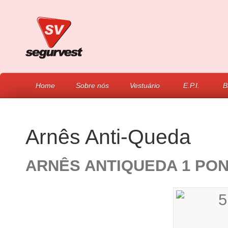
Home
Sobre nós
Vestuário
E.P.I.
B
Arnês Anti-Queda
ARNÊS ANTIQUEDA 1 PO