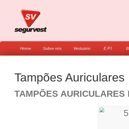
Home
Sobre nós
Vestuário
E.P.I.
B
Tampões Auriculares
TAMPÕES AURICULARES 