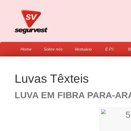
Home
Sobre nós
Vestuário
E.P.I.
B
Luvas Têxteis
LUVA EM FIBRA PARA-AR