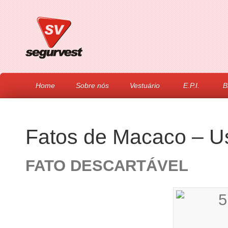
Home
Sobre nós
Vestuário
E.P.I.
B
Fatos de Macaco – U
FATO DESCARTÁVEL